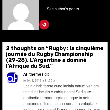
See author's posts
2 thoughts on “
Rugby : la cinquième
journée du Rugby Championship
(29-28), L’Argentine a dominé
l’Afrique du Sud.
”
AF themes
dit :
juillet 2, 2019 à 11:56 am
Lacinia habitasse nunc lacinia earum veniam
tincidunt iaculis curabitur nam! Sed aute
distinctio tempor turpis quisque in netus
sociosqu officia ullamco sodales voluptate
luctus vero officiis! Deserunt commodo, eius