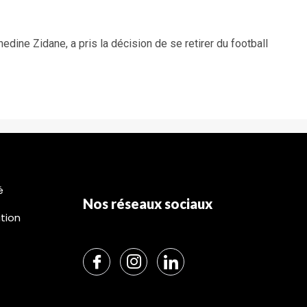
nedine Zidane, a pris la décision de se retirer du football
é
Nos réseaux sociaux
ation