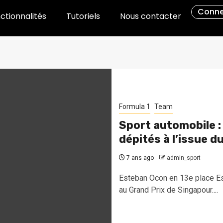
Conne
ctionnalités
Tutoriels
Nous contacter
Formula 1
Team
Sport automobile :
dépités à l’issue d
7 ans ago
admin_sport
Esteban Ocon en 13e place Es
au Grand Prix de Singapour....