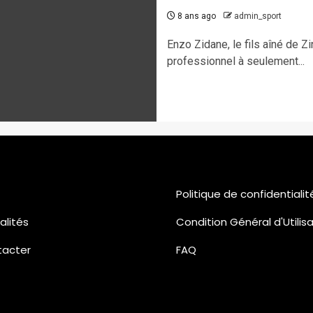
8 ans ago
admin_sport
Enzo Zidane, le fils aîné de Zi
professionnel à seulement...
Politique de confidentialit
alités
Condition Général d'Utilis
tacter
FAQ