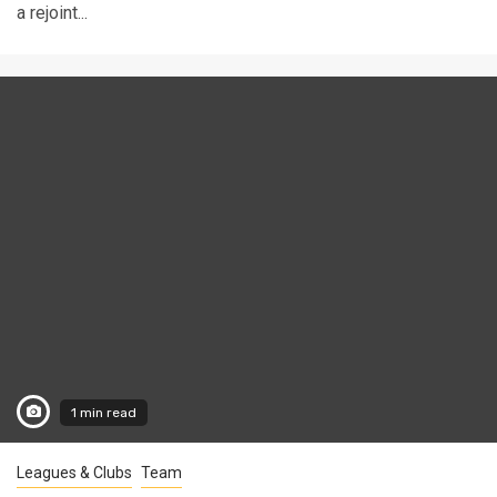
a rejoint...
1 min read
Leagues & Clubs
Team